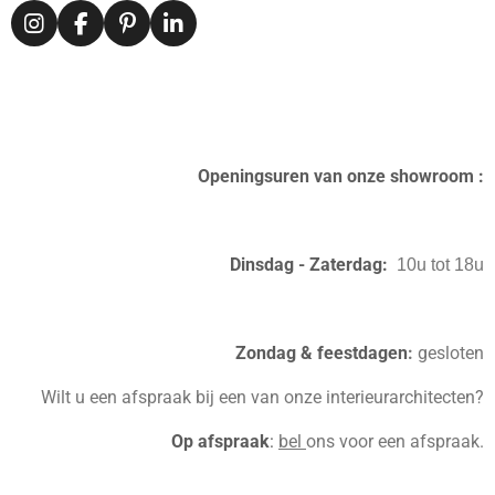
I
F
P
L
n
a
i
i
s
c
n
n
t
e
t
k
a
b
e
e
g
o
r
d
r
o
e
I
Openingsuren van onze showroom :
a
k
s
n
m
t
Dinsdag - Zaterdag:
10u tot 18u
Zondag & feestdagen
:
gesloten
Wilt u een afspraak bij een van onze interieurarchitecten?
Op afspraak
:
bel
ons voor een afspraak.