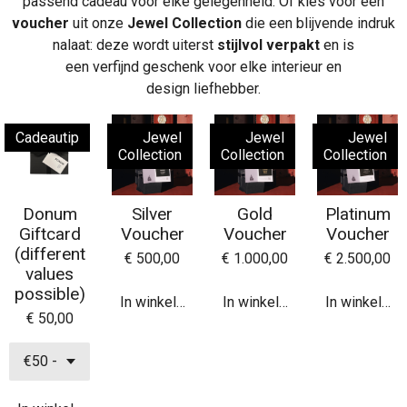
passend cadeau voor elke gelegenheid. Of kies voor een
voucher
uit onze
Jewel Collection
die een blijvende indruk
nalaat: deze wordt uiterst
stijlvol verpakt
en is
een verfijnd geschenk voor elke interieur en
design liefhebber.
Cadeautip
Jewel
Jewel
Jewel
Collection
Collection
Collection
Donum
Silver
Gold
Platinum
Giftcard
Voucher
Voucher
Voucher
(different
€ 500,00
€ 1.000,00
€ 2.500,00
values
possible)
In winkelwagen
In winkelwagen
In winkelwa
€ 50,00