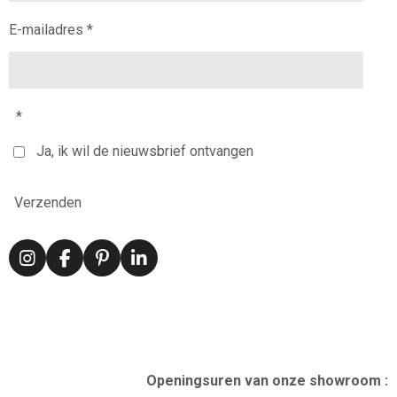
E-mailadres *
*
Ja, ik wil de nieuwsbrief ontvangen
Verzenden
I
F
P
L
n
a
i
i
s
c
n
n
t
e
t
k
a
b
e
e
g
o
r
d
r
o
e
I
Openingsuren van onze showroom :
a
k
s
n