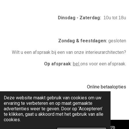
m
t
Dinsdag - Zaterdag:
10u tot 18u
Zondag & feestdagen
:
gesloten
Wilt u een afspraak bij een van onze interieurarchitecten?
Op afspraak
:
bel
ons voor een afspraak.
Online betaalopties
Deze website maakt gebruik van cookies om uw
ervaring te verbeteren en op maat gemaakte
© 2020 - 2026 donum
advertenties weer te geven. Door op ‘Accepteren’
te klikken, gaat u akkoord met het gebruik van alle
cookies.