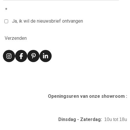
*
Ja, ik wil de nieuwsbrief ontvangen
Verzenden
I
F
P
L
n
a
i
i
s
c
n
n
t
e
t
k
a
b
e
e
g
o
r
d
r
o
e
I
Openingsuren van onze showroom :
a
k
s
n
m
t
Dinsdag - Zaterdag:
10u tot 18u