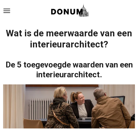
Ga
direct
naar
de
Wat is de meerwaarde van een
hoofdinhoud
interieurarchitect?
De 5 toegevoegde waarden van een
interieurarchitect.