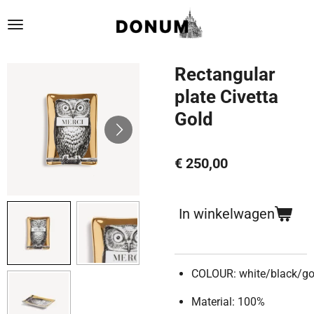
Ga
direct
naar
de
Rectangular
hoofdinhoud
plate Civetta
Gold
€ 250,00
In winkelwagen
COLOUR:
white/black/go
Material: 100%