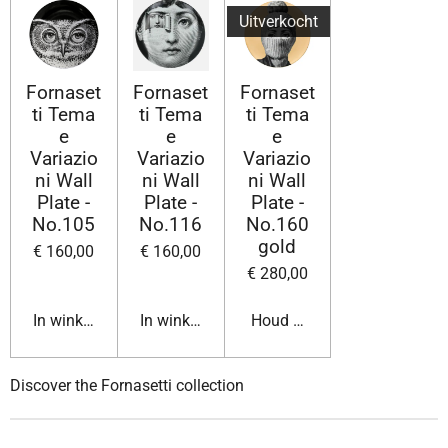
Uitverkocht
Fornaset
Fornaset
Fornaset
ti Tema
ti Tema
ti Tema
e
e
e
Variazio
Variazio
Variazio
ni Wall
ni Wall
ni Wall
Plate -
Plate -
Plate -
No.105
No.116
No.160
gold
€ 160,00
€ 160,00
€ 280,00
In winkelwagen
In winkelwagen
Houd mij op de hoogte
Discover the Fornasetti collection