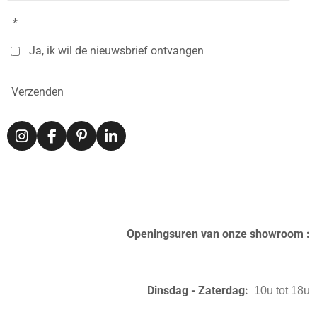
*
Ja, ik wil de nieuwsbrief ontvangen
Verzenden
I
F
P
L
n
a
i
i
s
c
n
n
t
e
t
k
a
b
e
e
g
o
r
d
r
o
e
I
Openingsuren van onze showroom :
a
k
s
n
m
t
Dinsdag - Zaterdag:
10u tot 18u