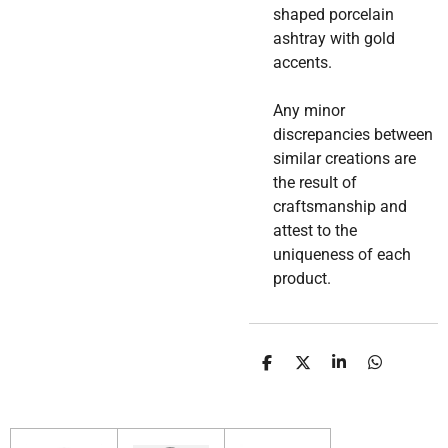
shaped porcelain
ashtray with gold
accents.
Any minor
discrepancies between
similar creations are
the result of
craftsmanship and
attest to the
uniqueness of each
product.
D
D
S
D
e
e
h
e
l
e
a
l
e
l
r
e
n
e
n