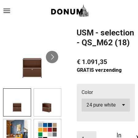
Ga
direct
naar
de
USM - selection
hoofdinhoud
- QS_M62 (18)
€ 1.091,35
GRATIS verzending
Color
In