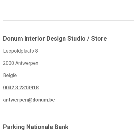
e
e
h
e
l
e
a
l
e
l
r
e
n
e
n
Donum Interior Design Studio / Store
Leopoldplaats 8
2000 Antwerpen
België
0032 3 2313918
antwerpen@donum.be
Parking Nationale Bank