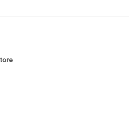
n
e
tore