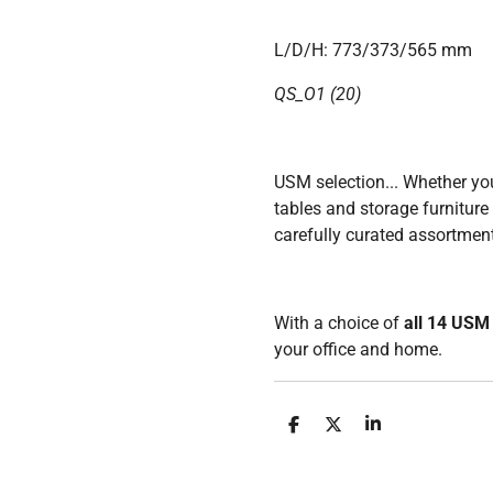
L/D/H: 773/373/565 mm
QS_O1 (20)
USM selection... Whether you
tables and storage furniture
carefully curated assortmen
With a choice of
all 14 USM
your office and home.
D
D
S
e
e
h
l
e
a
e
l
r