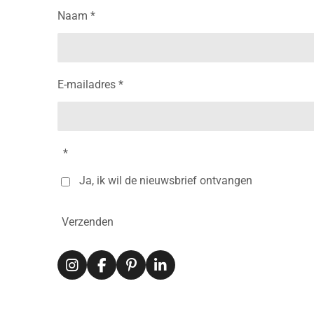
Naam *
E-mailadres *
*
Ja, ik wil de nieuwsbrief ontvangen
Verzenden
I
F
P
L
n
a
i
i
s
c
n
n
t
e
t
k