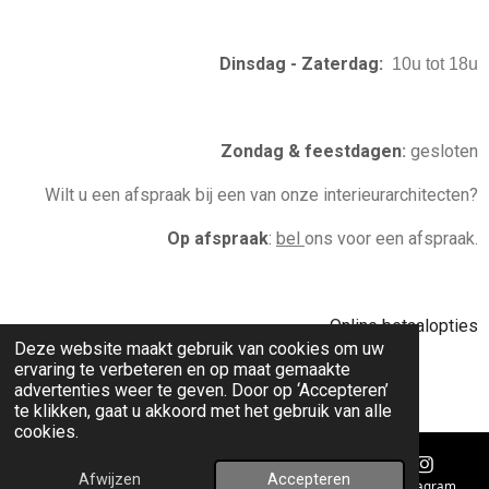
Dinsdag - Zaterdag:
10u tot 18u
Zondag & feestdagen
:
gesloten
Wilt u een afspraak bij een van onze interieurarchitecten?
Op afspraak
:
bel
ons voor een afspraak.
Online betaalopties
Deze website maakt gebruik van cookies om uw
ervaring te verbeteren en op maat gemaakte
advertenties weer te geven. Door op ‘Accepteren’
© 2020 - 2026 donum
te klikken, gaat u akkoord met het gebruik van alle
cookies.
Afwijzen
Accepteren
E-mailadres
Telefoonnummer
Kaart
Instagram