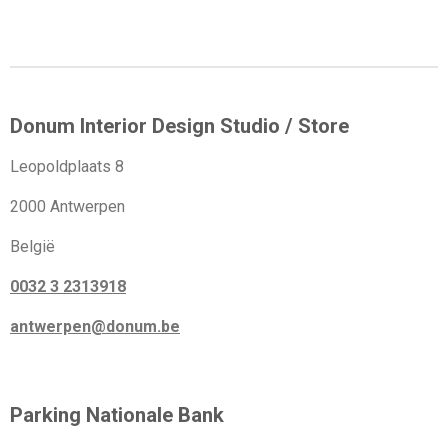
e
e
h
e
l
e
a
l
e
l
r
e
n
e
n
Donum Interior Design Studio / Store
Leopoldplaats 8
2000 Antwerpen
België
0032 3 2313918
antwerpen@donum.be
Parking Nationale Bank