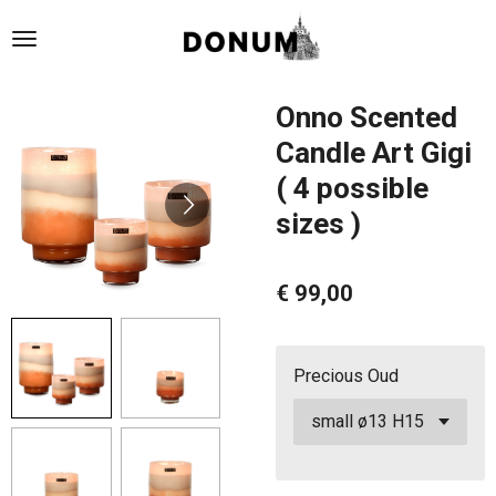
Ga
direct
naar
de
Onno Scented
hoofdinhoud
Candle Art Gigi
( 4 possible
sizes )
€ 99,00
Precious Oud