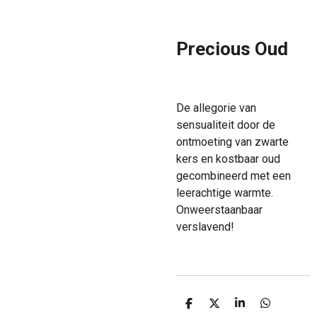
Precious Oud
De allegorie van
sensualiteit door de
ontmoeting van zwarte
kers en kostbaar oud
gecombineerd met een
leerachtige warmte.
Onweerstaanbaar
verslavend!
D
D
S
D