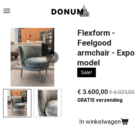
Ga
direct
naar
de
Flexform -
hoofdinhoud
Feelgood
armchair - Expo
model
Sale!
€ 3.600,00
€ 6.023,00
GRATIS verzending
In winkelwagen