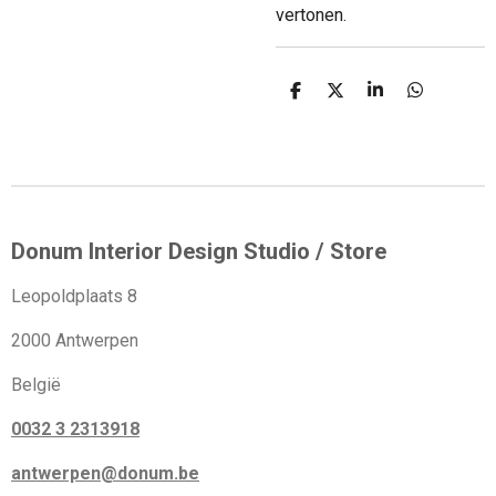
vertonen.
D
D
S
D
e
e
h
e
l
e
a
l
e
l
r
e
n
e
n
Donum Interior Design Studio / Store
Leopoldplaats 8
2000 Antwerpen
België
0032 3 2313918
antwerpen@donum.be