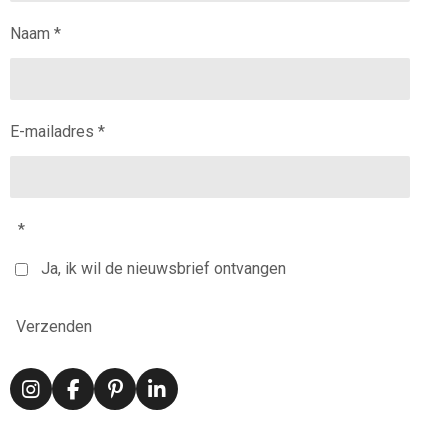
Naam *
E-mailadres *
*
Ja, ik wil de nieuwsbrief ontvangen
Verzenden
I
F
P
L
n
a
i
i
s
c
n
n