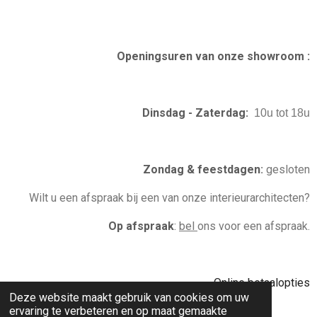
t
e
t
k
a
b
e
e
g
o
r
d
r
o
e
I
Openingsuren van onze showroom :
a
k
s
n
m
t
Dinsdag - Zaterdag:
10u tot 18u
Zondag & feestdagen
:
gesloten
Wilt u een afspraak bij een van onze interieurarchitecten?
Op afspraak
:
bel
ons voor een afspraak.
Online betaalopties
Deze website maakt gebruik van cookies om uw
ervaring te verbeteren en op maat gemaakte