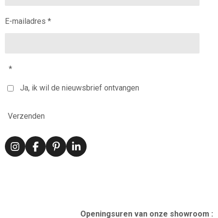
E-mailadres *
*
Ja, ik wil de nieuwsbrief ontvangen
Verzenden
I
F
P
L
n
a
i
i
s
c
n
n
t
e
t
k
a
b
e
e
g
o
r
d
r
o
e
I
Openingsuren van onze showroom :
a
k
s
n