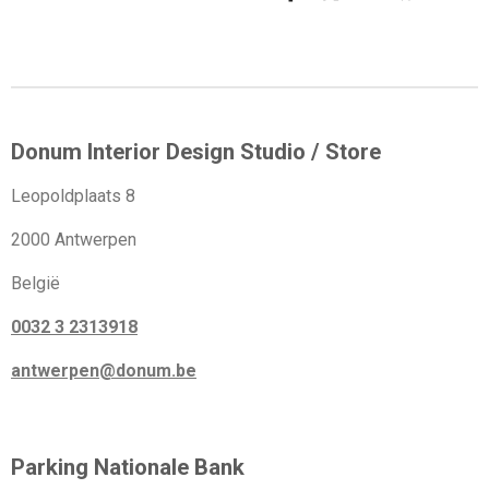
e
e
h
e
l
e
a
l
e
l
r
e
n
e
n
Donum Interior Design Studio / Store
Leopoldplaats 8
2000 Antwerpen
België
0032 3 2313918
antwerpen@donum.be
Parking Nationale Bank