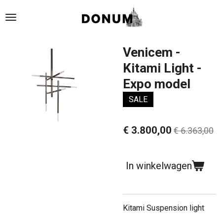
Ga
direct
naar
de
Venicem -
hoofdinhoud
Kitami Light -
Expo model
SALE
€ 3.800,00
€ 6.363,00
In winkelwagen
Kitami Suspension light