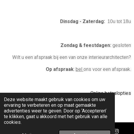
m
t
Dinsdag - Zaterdag:
10u tot 18u
Zondag & feestdagen
:
gesloten
Wilt u een afspraak bij een van onze interieurarchitecten?
Op afspraak
:
bel
ons voor een afspraak.
Online betaalopties
Deze website maakt gebruik van cookies om uw
ervaring te verbeteren en op maat gemaakte
advertenties weer te geven. Door op ‘Accepteren’
© 2020 - 2026 donum
te klikken, gaat u akkoord met het gebruik van alle
cookies.