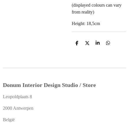
(displayed colours can vary
from reality)
Height: 18,5cm
D
D
S
D
e
e
h
e
l
e
a
l
e
l
r
e
n
e
n
Donum Interior Design Studio / Store
Leopoldplaats 8
2000 Antwerpen
België