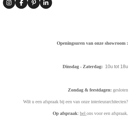
I
F
P
L
n
a
i
i
s
c
n
n
t
e
t
k
a
b
e
e
g
o
r
d
r
o
e
I
Openingsuren van onze showroom :
a
k
s
n
m
t
Dinsdag - Zaterdag:
10u tot 18u
Zondag & feestdagen
:
gesloten
Wilt u een afspraak bij een van onze interieurarchitecten?
Op afspraak
:
bel
ons voor een afspraak.