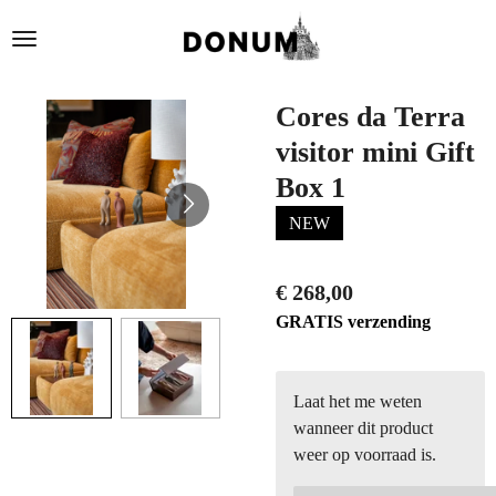
Ga
direct
naar
de
Cores da Terra
hoofdinhoud
visitor mini Gift
Box 1
NEW
€ 268,00
GRATIS verzending
Laat het me weten
wanneer dit product
weer op voorraad is.