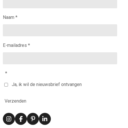
Naam *
E-mailadres *
*
Ja, ik wil de nieuwsbrief ontvangen
Verzenden
I
F
P
L
n
a
i
i