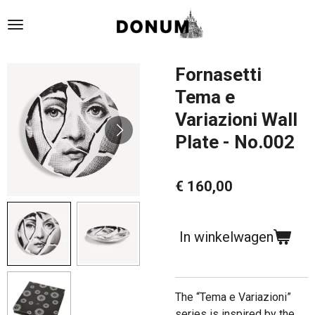
Ga
direct
naar
de
Fornasetti
hoofdinhoud
Tema e
Variazioni Wall
Plate - No.002
€ 160,00
In winkelwagen
The
“Tema e Variazioni”
series is inspired by the