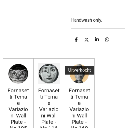
Handwash only.
D
D
S
D
e
e
h
e
l
e
a
l
e
l
r
e
n
e
n
Uitverkocht
Fornaset
Fornaset
Fornaset
ti Tema
ti Tema
ti Tema
e
e
e
Variazio
Variazio
Variazio
ni Wall
ni Wall
ni Wall
Plate -
Plate -
Plate -