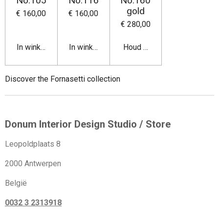
No.105
No.116
No.160
gold
€ 160,00
€ 160,00
€ 280,00
In winkelwagen
In winkelwagen
Houd mij op de hoogte
Discover the Fornasetti collection
Donum Interior Design Studio / Store
Leopoldplaats 8
2000 Antwerpen
België
0032 3 2313918