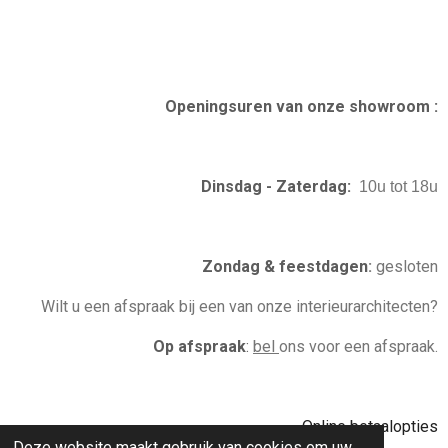
s
c
n
n
t
e
t
k
a
b
e
e
g
o
r
d
r
o
e
I
Openingsuren van onze showroom :
a
k
s
n
m
t
Dinsdag - Zaterdag:
10u tot 18u
Zondag & feestdagen
:
gesloten
Wilt u een afspraak bij een van onze interieurarchitecten?
Op afspraak
:
bel
ons voor een afspraak.
Online betaalopties
Deze website maakt gebruik van cookies om uw