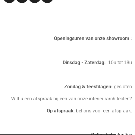
n
a
i
i
s
c
n
n
t
e
t
k
a
b
e
e
g
o
r
d
r
o
e
I
Openingsuren van onze showroom :
a
k
s
n
m
t
Dinsdag - Zaterdag:
10u tot 18u
Zondag & feestdagen
:
gesloten
Wilt u een afspraak bij een van onze interieurarchitecten?
Op afspraak
:
bel
ons voor een afspraak.
Online betaalopties