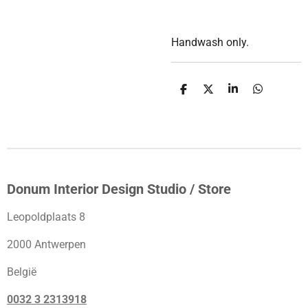
Handwash only.
D
D
S
D
e
e
h
e
l
e
a
l
e
l
r
e
n
e
n
Donum Interior Design Studio / Store
Leopoldplaats 8
2000 Antwerpen
België
0032 3 2313918