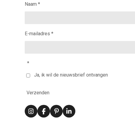
Naam *
E-mailadres *
*
Ja, ik wil de nieuwsbrief ontvangen
Verzenden
I
F
P
L
n
a
i
i
s
c
n
n
t
e
t
k