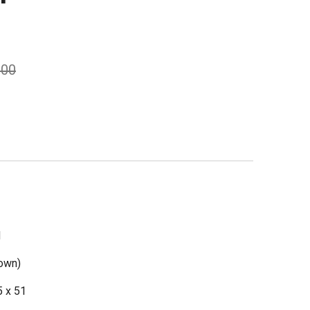
,00
d
rown)
5 x 51