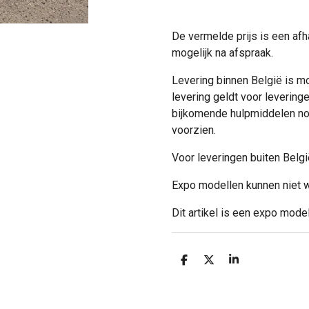
De vermelde prijs is een afh
mogelijk na afspraak.
Levering binnen België is m
levering geldt voor leveringe
bijkomende hulpmiddelen nodi
voorzien.
Voor leveringen buiten Belgi
Expo modellen kunnen niet w
Dit artikel is een expo mode
D
D
S
e
e
h
l
e
a
e
l
r
n
e