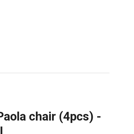
Paola chair (4pcs) -
l