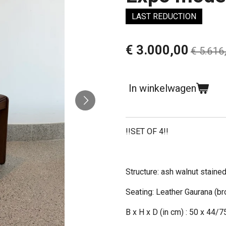
LAST REDUCTION
€ 3.000,00
€ 5.616
In winkelwagen
!!SET OF 4!!
Structure: ash walnut staine
Seating: Leather Gaurana (b
B x H x D (in cm) : 50 x 44/7