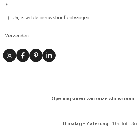
*
Ja, ik wil de nieuwsbrief ontvangen
Verzenden
I
F
P
L
n
a
i
i
s
c
n
n
t
e
t
k
a
b
e
e
g
o
r
d
r
o
e
I
Openingsuren van onze showroom :
a
k
s
n
m
t
Dinsdag - Zaterdag:
10u tot 18u