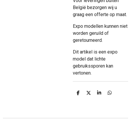
Voor leveringen buiten
België bezorgen wij u
graag een offerte op maat.
Expo modellen kunnen niet
worden geruild of
geretourneerd.
Dit artikel is een expo
model dat lichte
gebruikssporen kan
vertonen.
D
D
S
D
e
e
h
e
l
e
a
l
e
l
r
e
n
e
n