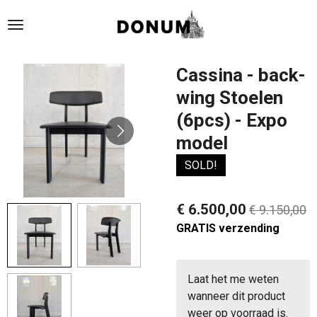
Ga
direct
naar
de
Cassina - back-
hoofdinhoud
wing Stoelen
(6pcs) - Expo
model
SOLD!
€ 6.500,00
€ 9.150,00
GRATIS verzending
Laat het me weten
wanneer dit product
weer op voorraad is.