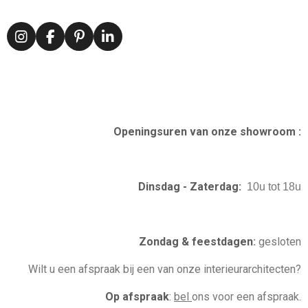
I
F
P
L
n
a
i
i
s
c
n
n
t
e
t
k
a
b
e
e
g
o
r
d
r
o
e
I
Openingsuren van onze showroom :
a
k
s
n
m
t
Dinsdag - Zaterdag:
10u tot 18u
Zondag & feestdagen
:
gesloten
Wilt u een afspraak bij een van onze interieurarchitecten?
Op afspraak
:
bel
ons voor een afspraak.