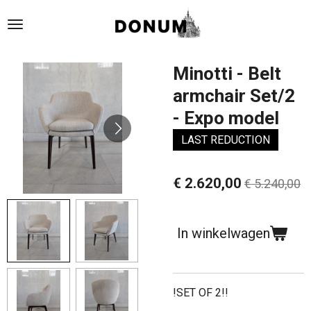
Ga
direct
naar
de
Minotti - Belt
hoofdinhoud
armchair Set/2
- Expo model
LAST REDUCTION
€ 2.620,00
€ 5.240,00
In winkelwagen
!SET OF 2!!