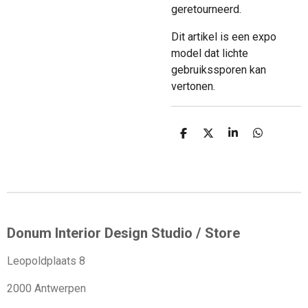
geretourneerd.
Dit artikel is een expo
model dat lichte
gebruikssporen kan
vertonen.
D
D
S
D
e
e
h
e
l
e
a
l
e
l
r
e
n
e
n
Donum Interior Design Studio / Store
Leopoldplaats 8
2000 Antwerpen