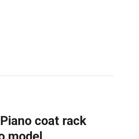
Piano coat rack
po model