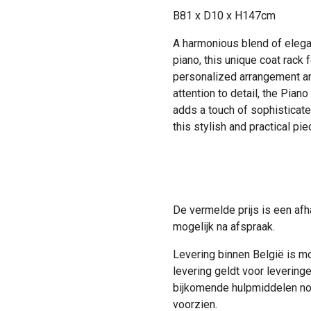
B81 x D10 x H147cm
A harmonious blend of elegan
piano, this unique coat rack 
personalized arrangement an
attention to detail, the Pian
adds a touch of sophisticat
this stylish and practical p
De vermelde prijs is een afh
mogelijk na afspraak.
Levering binnen België is m
levering geldt voor leveringe
bijkomende hulpmiddelen nodi
voorzien.