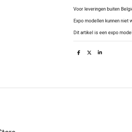
Voor leveringen buiten Belgi
Expo modellen kunnen niet w
Dit artikel is een expo mode
D
D
S
e
e
h
l
e
a
e
l
r
n
e