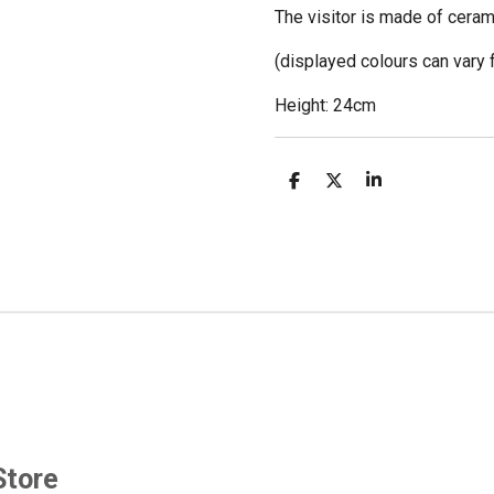
The visitor is made of ceram
(displayed colours can vary f
Height: 24cm
D
D
S
e
e
h
l
e
a
e
l
r
n
e
Store