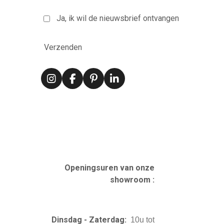
Ja, ik wil de nieuwsbrief ontvangen
Verzenden
I
F
P
L
n
a
i
i
s
c
n
n
t
e
t
k
a
b
e
e
g
o
r
d
r
o
e
I
a
k
s
n
m
t
Openingsuren van onze
showroom :
Dinsdag - Zaterdag:
10u tot