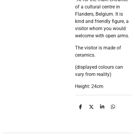
of a cultural centre in
Flanders, Belgium. It is
kind and friendly figure, a
visitor whom you would
welcome with open arms.
The visitor is made of
ceramics.
(displayed colours can
vary from reality)
Height: 24cm
D
D
S
D
e
e
h
e
l
e
a
l
e
l
r
e
n
e
n