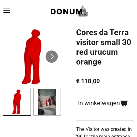
Ga
direct
naar
de
Cores da Terra
hoofdinhoud
visitor small 30
red urucum
orange
€ 118,00
In winkelwagen
The Visitor was created in
’96 for the main entrance