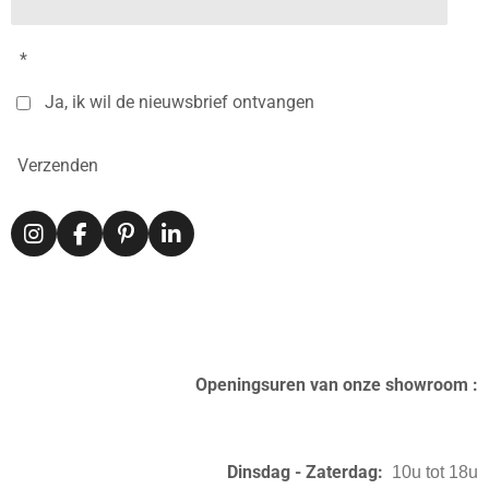
*
Ja, ik wil de nieuwsbrief ontvangen
Verzenden
I
F
P
L
n
a
i
i
s
c
n
n
t
e
t
k
a
b
e
e
g
o
r
d
r
o
e
I
Openingsuren van onze showroom :
a
k
s
n
m
t
Dinsdag - Zaterdag:
10u tot 18u