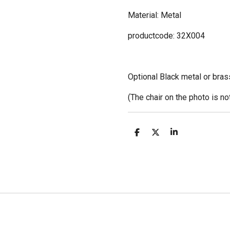
Material: Metal
productcode: 32X004
Optional Black metal or bras
(The chair on the photo is no
D
D
S
e
e
h
l
e
a
e
l
r
n
e