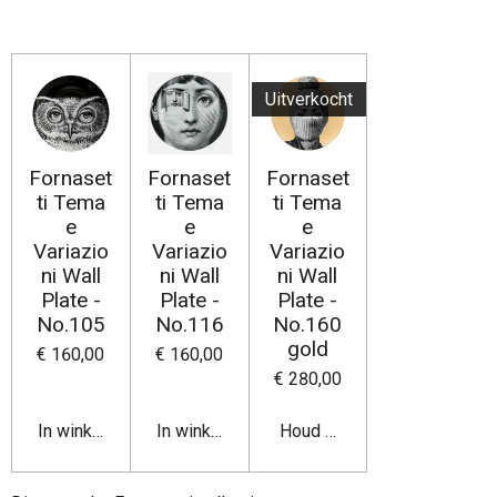
e
e
h
e
l
e
a
l
e
l
r
e
n
e
n
Uitverkocht
Fornaset
Fornaset
Fornaset
ti Tema
ti Tema
ti Tema
e
e
e
Variazio
Variazio
Variazio
ni Wall
ni Wall
ni Wall
Plate -
Plate -
Plate -
No.105
No.116
No.160
gold
€ 160,00
€ 160,00
€ 280,00
In winkelwagen
In winkelwagen
Houd mij op de hoogte