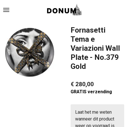
Ga
direct
naar
de
Fornasetti
hoofdinhoud
Tema e
Variazioni Wall
Plate - No.379
Gold
€ 280,00
GRATIS verzending
Laat het me weten
wanneer dit product
weer op voorraad is.