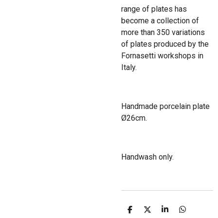
range of plates has
become a collection of
more than 350 variations
of plates produced by the
Fornasetti workshops in
Italy.
Handmade porcelain plate
Ø26cm.
Handwash only.
D
D
S
D