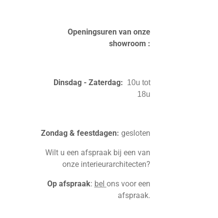
r
o
e
I
a
k
s
n
m
t
Openingsuren van onze
showroom :
Dinsdag - Zaterdag:
10u tot
18u
Zondag & feestdagen
:
gesloten
Wilt u een afspraak bij een van
onze interieurarchitecten?
Op afspraak
:
bel
ons voor een
afspraak.