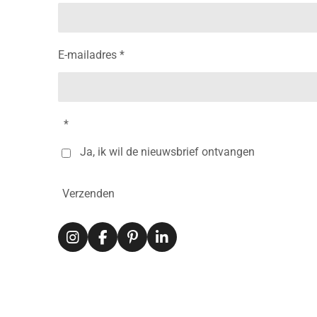
E-mailadres *
*
Ja, ik wil de nieuwsbrief ontvangen
Verzenden
I
F
P
L
n
a
i
i
s
c
n
n
t
e
t
k
a
b
e
e
g
o
r
d